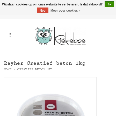
Wij slaan cookies op om onze website te verbeteren. Is dat akkoord?
Ja
Nee
Meer over cookies »
0 Artikelen - €0,00
Home
Kunst
Hobby
Rayher Creatief beton 1kg
Handwerk & Textiel
HOME
/
CREATIEF BETON 1KG
Cadeaubonnen
Merken
Workshops