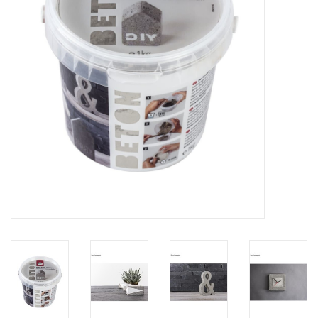
Inlijsting
Over ons
Springkasteel