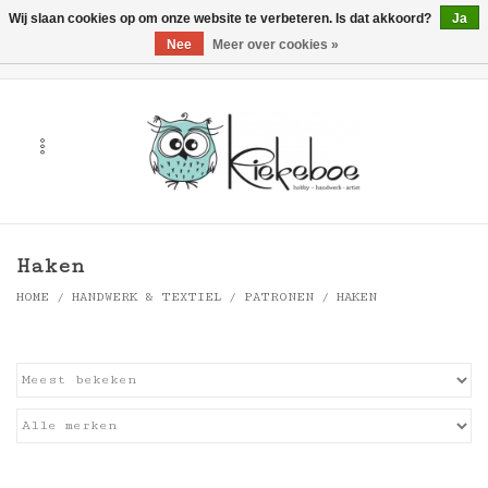
Wij slaan cookies op om onze website te verbeteren. Is dat akkoord?
Ja
Nee
Meer over cookies »
0 Artikelen - €0,00
Home
Kunst
Hobby
Haken
Handwerk & Textiel
HOME
/
HANDWERK & TEXTIEL
/
PATRONEN
/
HAKEN
Cadeaubonnen
Merken
Workshops