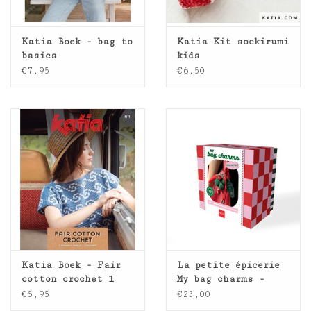
Katia Boek - bag to
Katia Kit sockirumi
basics
kids
€7,95
€6,50
Katia Boek - Fair
La petite épicerie
cotton crochet 1
My bag charms -
haak kit - Coffee
€5,95
€23,00
time