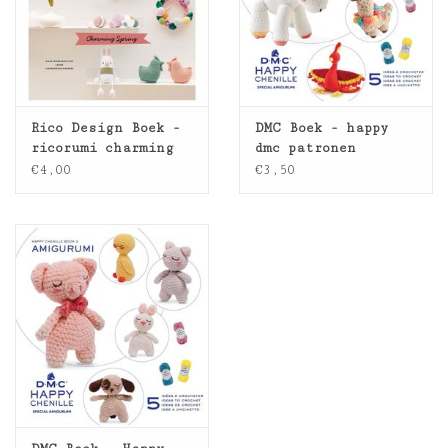
Rico Design Boek -
DMC Boek - happy
ricorumi charming
dmc patronen
spring
€4,00
€3,50