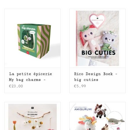
La petite épicerie
Rico Design Boek -
My bag charms -
big cuties
haak kit - Matcha
€23,00
€5,99
club