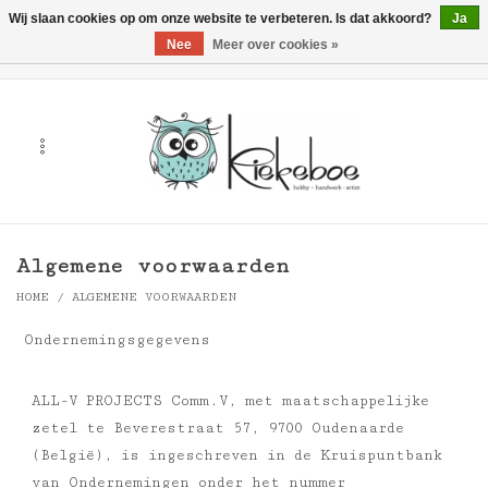
Wij slaan cookies op om onze website te verbeteren. Is dat akkoord?
Ja
Nee
Meer over cookies »
0 Artikelen - €0,00
Home
Kunst
Hobby
Algemene voorwaarden
Handwerk & Textiel
HOME
/
ALGEMENE VOORWAARDEN
Ondernemingsgegevens
Cadeaubonnen
ALL-V PROJECTS Comm.V, met maatschappelijke
Merken
zetel te Beverestraat 57, 9700 Oudenaarde
(België), is ingeschreven in de Kruispuntbank
Workshops
van Ondernemingen onder het nummer