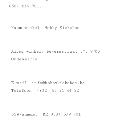
0507.639.701.
Inlijsting
Naam winkel: Hobby Kiekeboe
Over ons
Springkasteel
Adres winkel: Beverestraat 57, 9700
Oudenaarde
E-mail:
info@hobbykiekeboe.be
Telefoon: (+32) 55 31 44 22
BTW-nummer: BE 0507.639.701