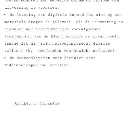
overeenkomsten een bepaalde datum of periode van
uitvoering is voorzien;
de levering van digitale inhoud die niet op een
materiële drager is geleverd, als de uitvoering is
begonnen met uitdrukkelijke voorafgaande
toestemming van de Klant en mits de Klant heeft
erkend dat hij zijn herroepingsrecht daarmee
verliest (bv. downloaden van muziek, software);
de overeenkomsten voor diensten voor
weddenschappen en loterijen.
Artikel 8: Garantie