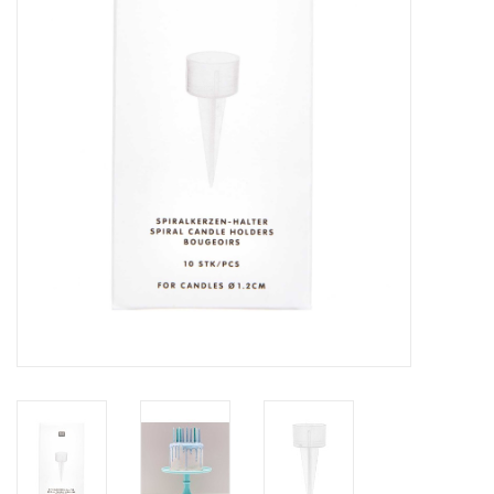
Inlijsting
Over ons
Springkasteel