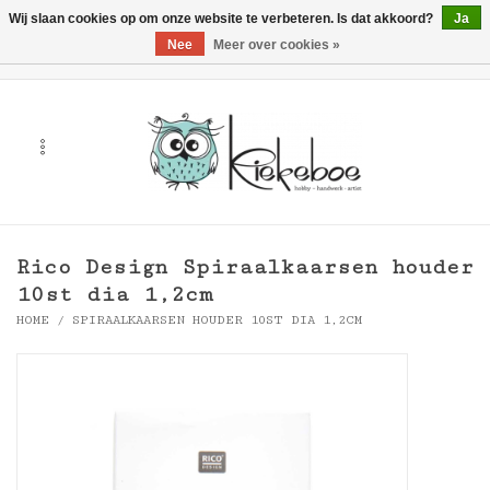
Wij slaan cookies op om onze website te verbeteren. Is dat akkoord?
Ja
Nee
Meer over cookies »
0 Artikelen - €0,00
Home
Kunst
Hobby
Rico Design Spiraalkaarsen houder
Handwerk & Textiel
10st dia 1,2cm
HOME
/
SPIRAALKAARSEN HOUDER 10ST DIA 1,2CM
Cadeaubonnen
Merken
Workshops