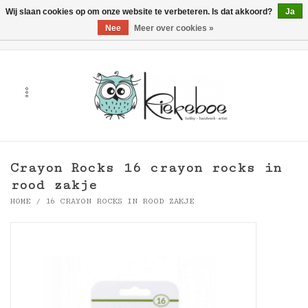
Wij slaan cookies op om onze website te verbeteren. Is dat akkoord?
Ja
Nee
Meer over cookies »
0 Artikelen - €0,00
Home
Kunst
Hobby
Crayon Rocks 16 crayon rocks in
Handwerk & Textiel
rood zakje
HOME
/
16 CRAYON ROCKS IN ROOD ZAKJE
Cadeaubonnen
Merken
Workshops