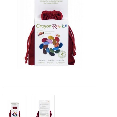
Inlijsting
Over ons
Springkasteel