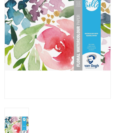
Inlijsting
Over ons
Springkasteel