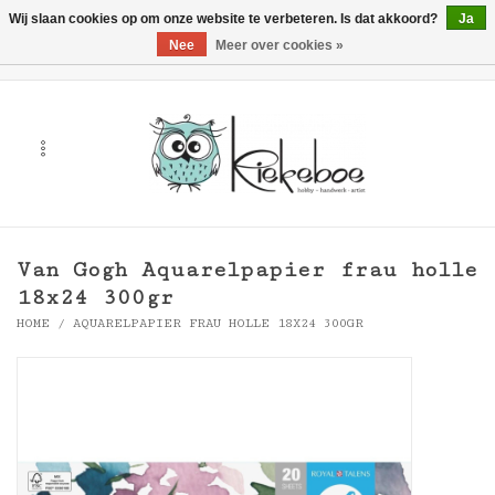
Wij slaan cookies op om onze website te verbeteren. Is dat akkoord?
Ja
Nee
Meer over cookies »
0 Artikelen - €0,00
Home
Kunst
Hobby
Van Gogh Aquarelpapier frau holle
Handwerk & Textiel
18x24 300gr
HOME
/
AQUARELPAPIER FRAU HOLLE 18X24 300GR
Cadeaubonnen
Merken
Workshops