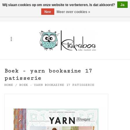
Wij slaan cookies op om onze website te verbeteren. Is dat akkoord?
Ja
Nee
Meer over cookies »
0 Artikelen - €0,00
Home
Kunst
Hobby
Boek - yarn bookazine 17
Handwerk & Textiel
patisserie
HOME
/
BOEK - YARN BOOKAZINE 17 PATISSERIE
Cadeaubonnen
Merken
Workshops