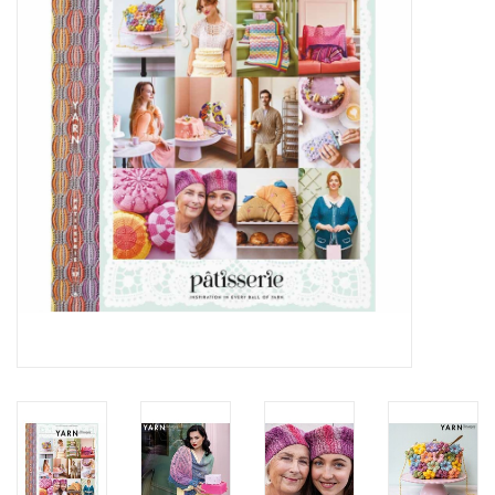
Inlijsting
Over ons
Springkasteel