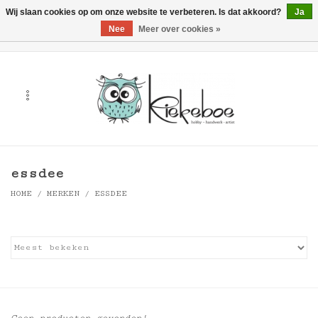
Wij slaan cookies op om onze website te verbeteren. Is dat akkoord?
Ja
Nee
Meer over cookies »
0 Artikelen - €0,00
Home
Kunst
Hobby
essdee
Handwerk & Textiel
HOME
/
MERKEN
/
ESSDEE
Cadeaubonnen
Merken
Workshops
Geen producten gevonden!...