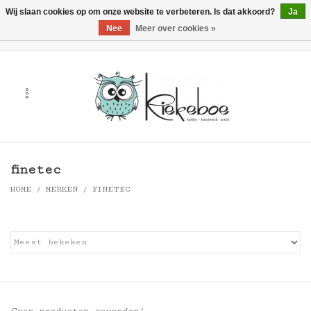
Wij slaan cookies op om onze website te verbeteren. Is dat akkoord?
Ja
Nee
Meer over cookies »
0 Artikelen - €0,00
Home
Kunst
Hobby
finetec
Handwerk & Textiel
HOME
/
MERKEN
/
FINETEC
Cadeaubonnen
Merken
Workshops
Geen producten gevonden!...