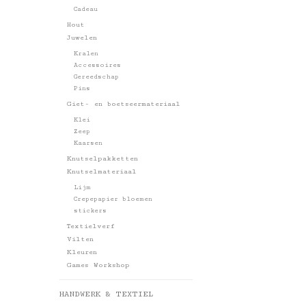
Cadeau
Hout
Juwelen
Kralen
Accessoires
Gereedschap
Pins
Giet- en boetseermateriaal
Klei
Zeep
Kaarsen
Knutselpakketten
Knutselmateriaal
Lijm
Crepepapier bloemen
stickers
Textielverf
Vilten
Kleuren
Games Workshop
HANDWERK & TEXTIEL