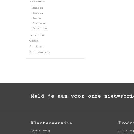
Patronen
Naaien
Breien
Haken
Macrame
Borduren
Borduren
Garen
Stoffen
Accessoires
Meld je aan voor onze nieuwsbri
Klantenservice
Produ
Over ons
Alle p