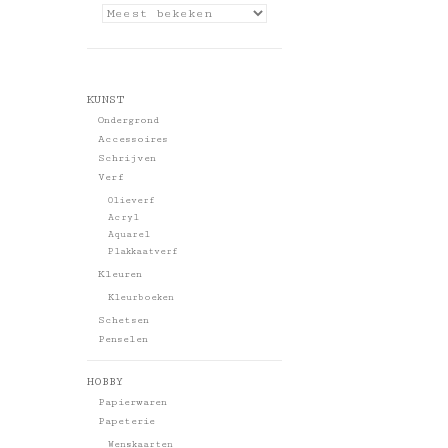
KUNST
Ondergrond
Accessoires
Schrijven
Verf
Olieverf
Acryl
Aquarel
Plakkaatverf
Kleuren
Kleurboeken
Schetsen
Penselen
HOBBY
Papierwaren
Papeterie
Wenskaarten