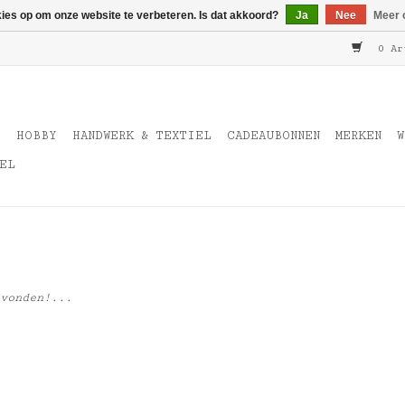
kies op om onze website te verbeteren. Is dat akkoord?
Ja
Nee
Meer 
0 Ar
T
HOBBY
HANDWERK & TEXTIEL
CADEAUBONNEN
MERKEN
W
EL
vonden!...