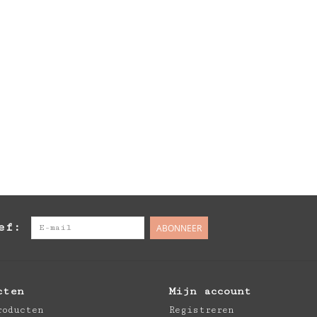
ef:
ABONNEER
cten
Mijn account
roducten
Registreren