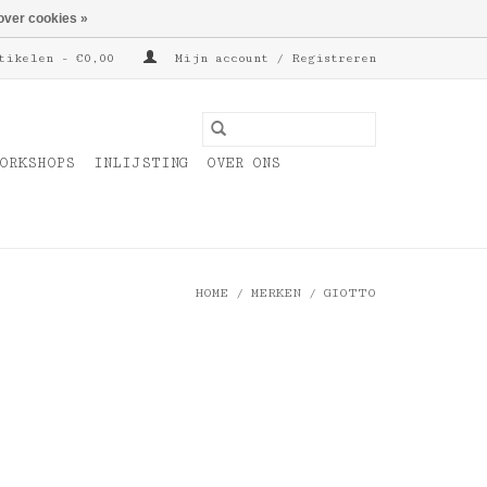
over cookies »
tikelen - €0,00
Mijn account / Registreren
ORKSHOPS
INLIJSTING
OVER ONS
HOME
/
MERKEN
/
GIOTTO