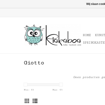
Wij slaan coo
HOME
KUNS
SPRINGKASTE
Giotto
Geen producten ge
Min: €
0
Max: €
5