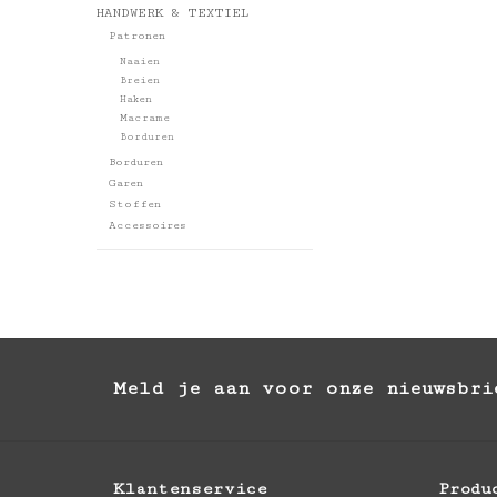
HANDWERK & TEXTIEL
Patronen
Naaien
Breien
Haken
Macrame
Borduren
Borduren
Garen
Stoffen
Accessoires
Meld je aan voor onze nieuwsbri
Klantenservice
Produ