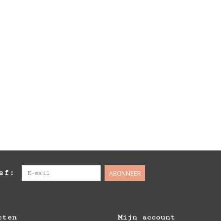
ef:
ABONNEER
cten
Mijn account