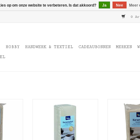
kies op om onze website te verbeteren. Is dat akkoord?
Ja
Nee
Meer 
0 Ar
T
HOBBY
HANDWERK & TEXTIEL
CADEAUBONNEN
MERKEN
W
EL
miplast
Hobby time Keramiplast wit
Hobby time K
0gr
2500gr
10