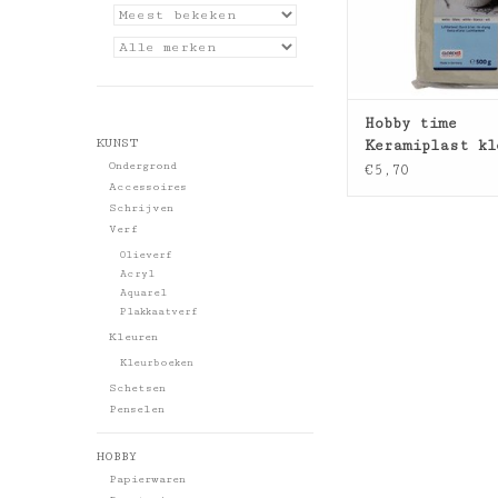
Hobby time
KUNST
Keramiplast kl
Ondergrond
500gr
€5,70
Accessoires
Schrijven
Verf
Olieverf
Acryl
Aquarel
Plakkaatverf
Kleuren
Kleurboeken
Schetsen
Penselen
HOBBY
Papierwaren