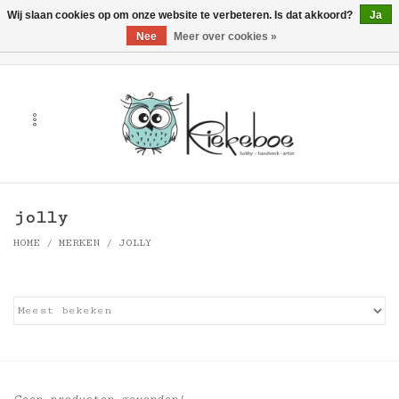
Wij slaan cookies op om onze website te verbeteren. Is dat akkoord?
Ja
Nee
Meer over cookies »
0 Artikelen - €0,00
Home
Kunst
Hobby
jolly
Handwerk & Textiel
HOME
/
MERKEN
/
JOLLY
Cadeaubonnen
Merken
Workshops
Geen producten gevonden!...