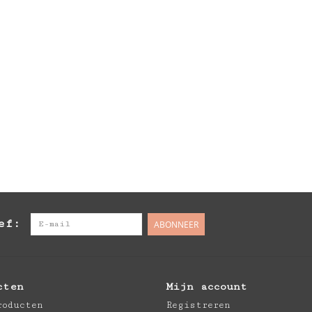
ef:
ABONNEER
cten
Mijn account
roducten
Registreren