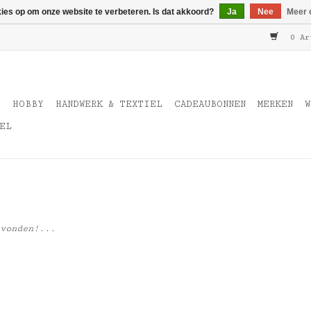
kies op om onze website te verbeteren. Is dat akkoord?
Ja
Nee
Meer 
0 Ar
T
HOBBY
HANDWERK & TEXTIEL
CADEAUBONNEN
MERKEN
W
EL
vonden!...