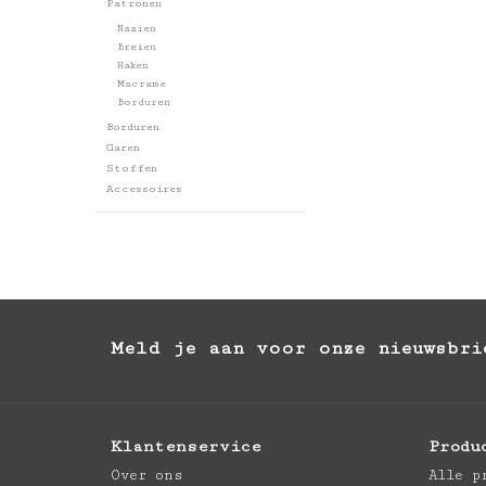
Patronen
Naaien
Breien
Haken
Macrame
Borduren
Borduren
Garen
Stoffen
Accessoires
Meld je aan voor onze nieuwsbri
Klantenservice
Produ
Over ons
Alle p