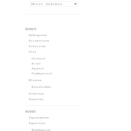
KUNST
Ondergrond
Accessoires
Schrijven
Verf
Olieverf
Acryl
Aquarel
Plakkaatverf
Kleuren
Kleurboeken
Schetsen
Penselen
HOBBY
Papierwaren
Papeterie
Wenskaarten