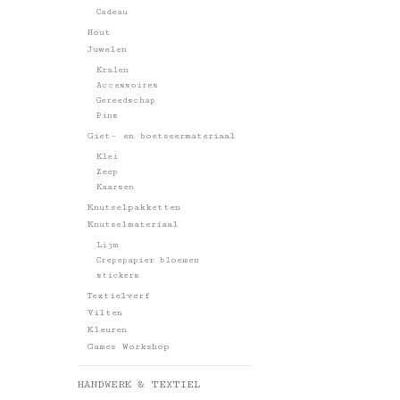
Cadeau
Hout
Juwelen
Kralen
Accessoires
Gereedschap
Pins
Giet- en boetseermateriaal
Klei
Zeep
Kaarsen
Knutselpakketten
Knutselmateriaal
Lijm
Crepepapier bloemen
stickers
Textielverf
Vilten
Kleuren
Games Workshop
HANDWERK & TEXTIEL