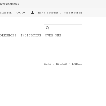
over cookies »
tikelen - €0,00
Mijn account / Registreren
ORKSHOPS
INLIJSTING
OVER ONS
HOME
/
MERKEN
/
LAMALI