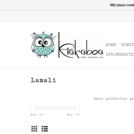
Wij slaan coo
HOME
KUNS
SPRINGKASTE
Lamali
Geen producten ge
Min: €
0
Max: €
5