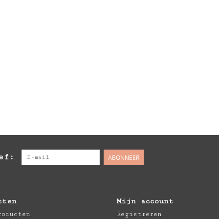
ef:
ABONNEER
cten
Mijn account
roducten
Registreren