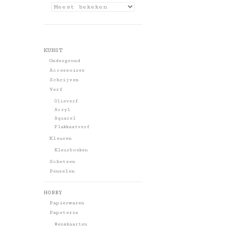
KUNST
Ondergrond
Accessoires
Schrijven
Verf
Olieverf
Acryl
Aquarel
Plakkaatverf
Kleuren
Kleurboeken
Schetsen
Penselen
HOBBY
Papierwaren
Papeterie
Wenskaarten