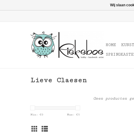
Wij slaan coo
HOME
KUNS
SPRINGKASTE
Lieve Claesen
Geen producten ge
Min: €
0
Max: €
5