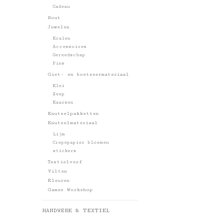
Cadeau
Hout
Juwelen
Kralen
Accessoires
Gereedschap
Pins
Giet- en boetseermateriaal
Klei
Zeep
Kaarsen
Knutselpakketten
Knutselmateriaal
Lijm
Crepepapier bloemen
stickers
Textielverf
Vilten
Kleuren
Games Workshop
HANDWERK & TEXTIEL