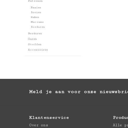
Patronen
Naaien
Breien
Haken
Macrame
Borduren
Borduren
Garen
Stoffen
Accessoires
Meld je aan voor onze nieuwsbri
Klantenservice
Produ
Over ons
Alle p