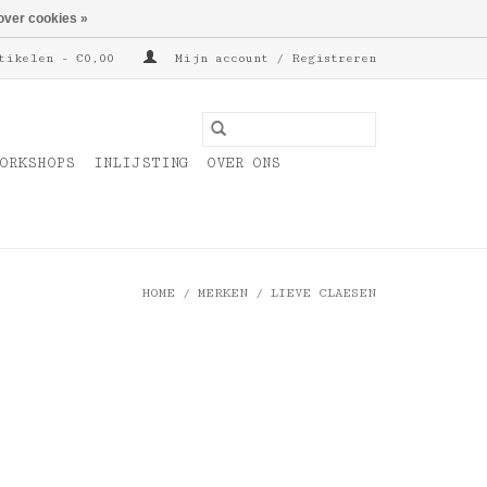
over cookies »
tikelen - €0,00
Mijn account / Registreren
ORKSHOPS
INLIJSTING
OVER ONS
HOME
/
MERKEN
/
LIEVE CLAESEN