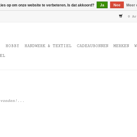
kies op om onze website te verbeteren. Is dat akkoord?
Ja
Nee
Meer 
0 Ar
T
HOBBY
HANDWERK & TEXTIEL
CADEAUBONNEN
MERKEN
W
EL
vonden!...