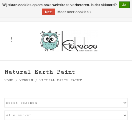
Wij slaan cookies op om onze website te verbeteren. Is dat akkoord?
Ja
Nee
Meer over cookies »
0 Artikelen - €0,00
Home
Kunst
Hobby
Natural Earth Paint
Handwerk & Textiel
HOME
/
MERKEN
/
NATURAL EARTH PAINT
Cadeaubonnen
Merken
Workshops