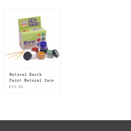
Inlijsting
Over ons
Springkasteel
Natural Earth
Paint Natural face
paint set 6 kleuren
€32,00