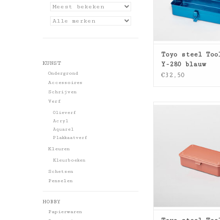
Toyo steel Too
KUNST
Y-280 blauw
Ondergrond
€32,50
Accessoires
Schrijven
Verf
Toyo steel Tool 
Olieverf
Acryl
Aquarel
Plakkaatverf
Kleuren
Kleurboeken
Schetsen
Penselen
HOBBY
Papierwaren