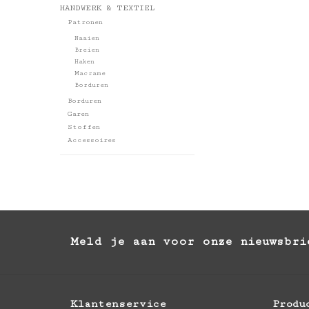
HANDWERK & TEXTIEL
Patronen
Naaien
Breien
Haken
Macrame
Borduren
Borduren
Garen
Stoffen
Accessoires
Meld je aan voor onze nieuwsbri
Klantenservice
Produ