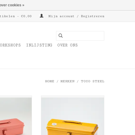
over cookies »
tikelen - €0,00
Mijn account / Registreren
ORKSHOPS
INLIJSTING
OVER ONS
HOME
/
MERKEN
/
TOYO STEEL
ool box T-320
Toyo steel Tool box Y-350
g Coral
mosterd
N WINKELWAGEN
TOEVOEGEN AAN WINKELWAGEN