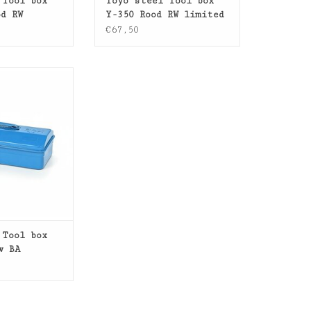
 Tool box
Toyo steel Tool box
od RW
Y-350 Rood RW limited
ition
edition
€67,50
ool box Y-350
mited edition
N WINKELWAGEN
 Tool box
w BA
ition