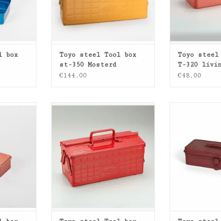
l box
Toyo steel Tool box
Toyo steel
st-350 Mosterd
T-320 livi
€144,00
€48,00
box T-190
een unieke gereedschapskist
Toyo steel T
die op meesterlijke wijze
- Rood RW li
superieure
TOEVOEGEN AA
opslagcapaciteit
combineert met een strak,
stijlvol ontwerp.