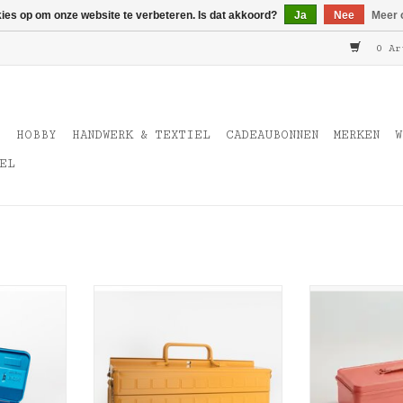
kies op om onze website te verbeteren. Is dat akkoord?
Ja
Nee
Meer 
0 Ar
T
HOBBY
HANDWERK & TEXTIEL
CADEAUBONNEN
MERKEN
W
EL
box Y-280
Toyo steel Tool box st-350
Toyo steel T
Mosterd
livin
TOEVOEGEN AAN WINKELWAGEN
TOEVOEGEN AA