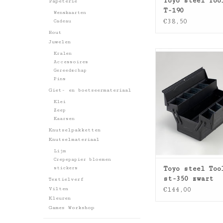
Toyo steel Too
Papeterie
T-190
Wenskaarten
€38,50
Cadeau
Hout
Juwelen
Toyo steel Tool b
Kralen
Accessoires
zwart
Gereedschap
TOEVOEGEN AAN WI
Pins
Giet- en boetseermateriaal
Klei
Zeep
Kaarsen
Knutselpakketten
Knutselmateriaal
Lijm
Crepepapier bloemen
Toyo steel Too
stickers
st-350 zwart
Textielverf
Vilten
€144,00
Kleuren
Games Workshop