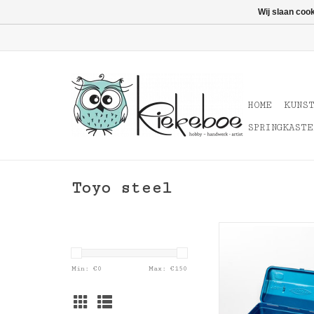
Wij slaan coo
HOME
KUNS
SPRINGKASTE
Toyo steel
Toyo steel Tool 
blauw
Min: €
0
Max: €
150