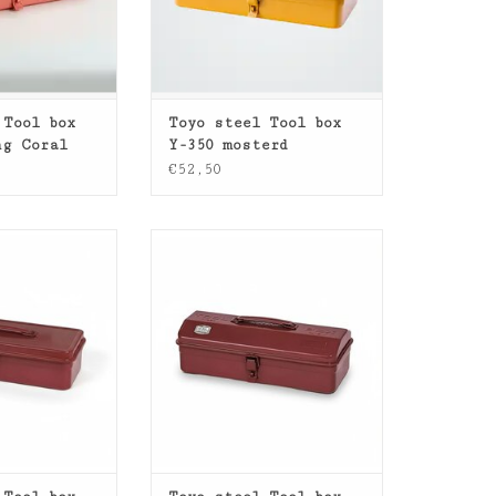
 Tool box
Toyo steel Tool box
ng Coral
Y-350 mosterd
€52,50
ool box T-320
Toyo steel Tool box Y-350
mited edition
Rood RW limited edition
N WINKELWAGEN
TOEVOEGEN AAN WINKELWAGEN