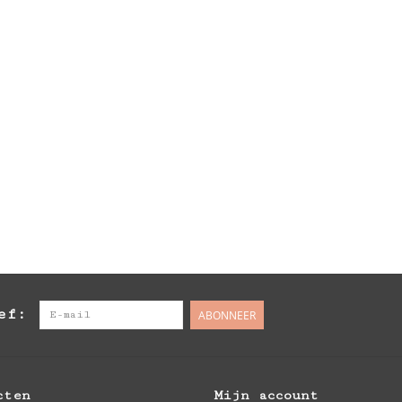
ef:
ABONNEER
cten
Mijn account