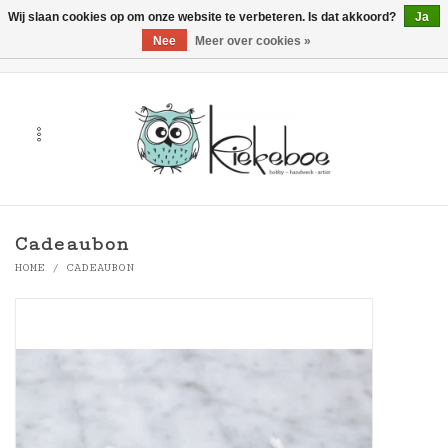
Wij slaan cookies op om onze website te verbeteren. Is dat akkoord?
Ja
Nee
Meer over cookies »
0 Artikelen - €0,00
Home
Kunst
Hobby
Cadeaubon
Handwerk & Textiel
HOME
/
CADEAUBON
Cadeaubonnen
Merken
Workshops