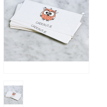
Inlijsting
Over ons
Springkasteel