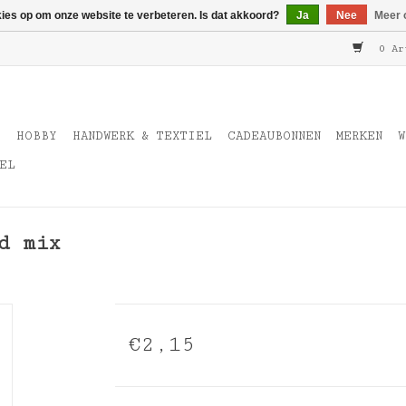
kies op om onze website te verbeteren. Is dat akkoord?
Ja
Nee
Meer 
0 Ar
T
HOBBY
HANDWERK & TEXTIEL
CADEAUBONNEN
MERKEN
W
EL
d mix
€2,15