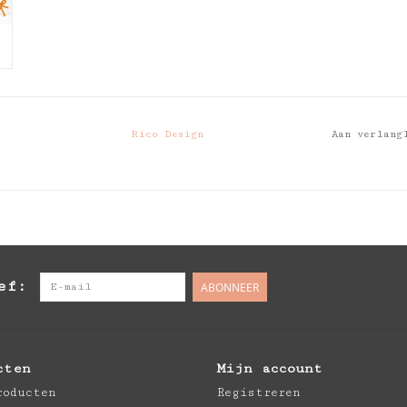
Rico Design
Aan verlang
ef:
ABONNEER
cten
Mijn account
roducten
Registreren