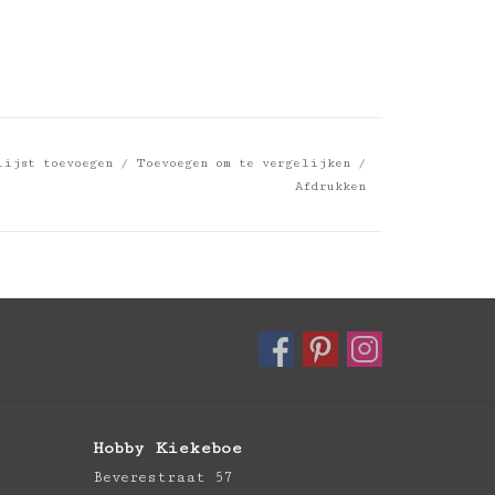
lijst toevoegen
/
Toevoegen om te vergelijken
/
Afdrukken
Hobby Kiekeboe
Beverestraat 57