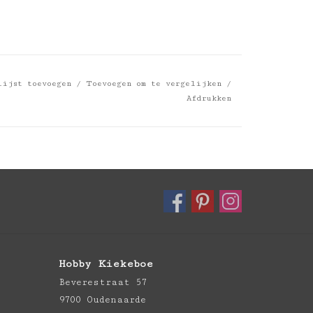
lijst toevoegen
/
Toevoegen om te vergelijken
/
Afdrukken
Hobby Kiekeboe
Beverestraat 57
9700 Oudenaarde