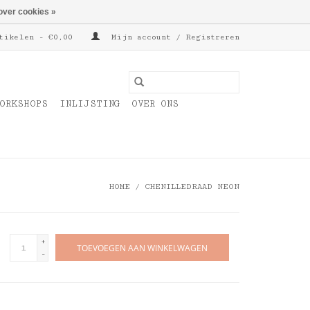
over cookies »
tikelen - €0,00
Mijn account / Registreren
ORKSHOPS
INLIJSTING
OVER ONS
HOME
/
CHENILLEDRAAD NEON
+
TOEVOEGEN AAN WINKELWAGEN
-