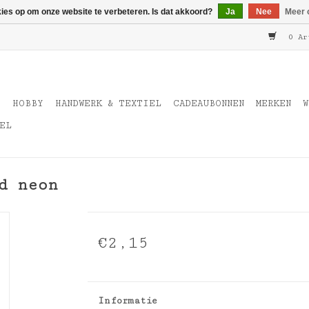
kies op om onze website te verbeteren. Is dat akkoord?
Ja
Nee
Meer 
0 Ar
T
HOBBY
HANDWERK & TEXTIEL
CADEAUBONNEN
MERKEN
W
EL
d neon
€2,15
Informatie