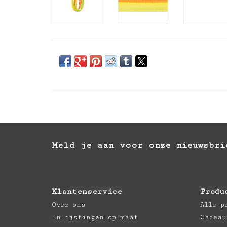
Meld je aan voor onze nieuwsbri
Klantenservice
Produ
Over ons
Alle p
Inlijstingen op maat
Cadeau