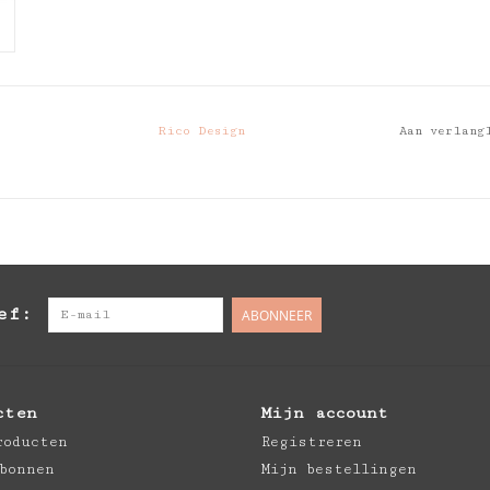
Rico Design
Aan verlang
ef:
ABONNEER
cten
Mijn account
roducten
Registreren
bonnen
Mijn bestellingen