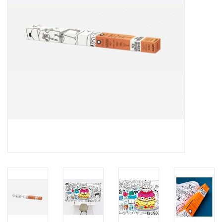
Inlijsting
Over ons
Springkasteel