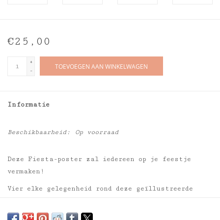
€25,00
+
TOEVOEGEN AAN WINKELWAGEN
-
Informatie
Beschikbaarheid:
Op voorraad
Deze Fiesta-poster zal iedereen op je feestje
vermaken!
Vier elke gelegenheid rond deze geïllustreerde
poster en maak het feest nog leuker!
Formaat uitgerold: 1,80 x 0,968 m