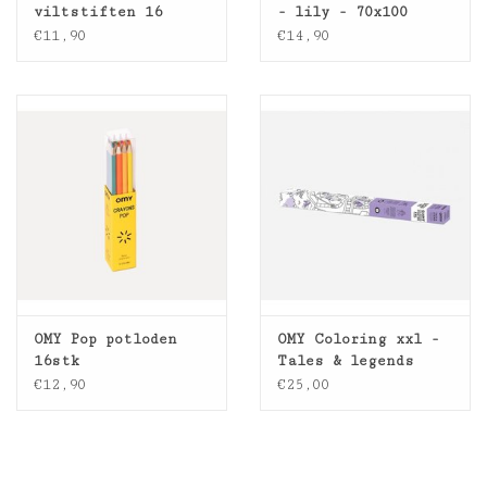
viltstiften 16
- lily - 70x100
kleuren
€11,90
€14,90
OMY Pop potloden
OMY Coloring xxl -
16stk
Tales & legends
€12,90
€25,00