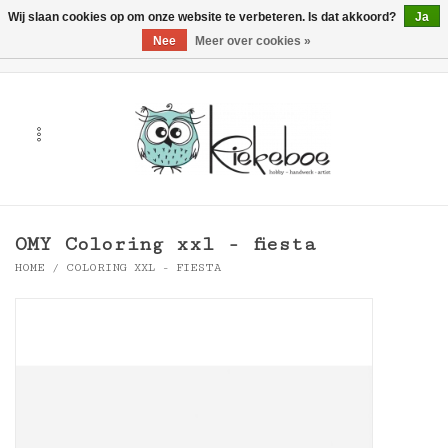
Wij slaan cookies op om onze website te verbeteren. Is dat akkoord?
Ja
Nee
Meer over cookies »
0 Artikelen - €0,00
Home
Kunst
Hobby
OMY Coloring xxl - fiesta
Handwerk & Textiel
HOME
/
COLORING XXL - FIESTA
Cadeaubonnen
Merken
Workshops