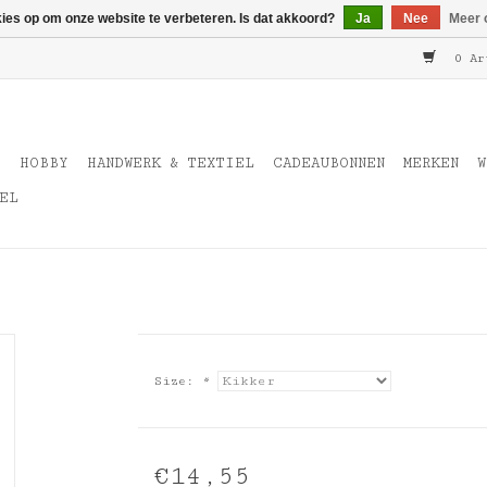
kies op om onze website te verbeteren. Is dat akkoord?
Ja
Nee
Meer 
0 Ar
T
HOBBY
HANDWERK & TEXTIEL
CADEAUBONNEN
MERKEN
W
EL
Size:
*
€14,55