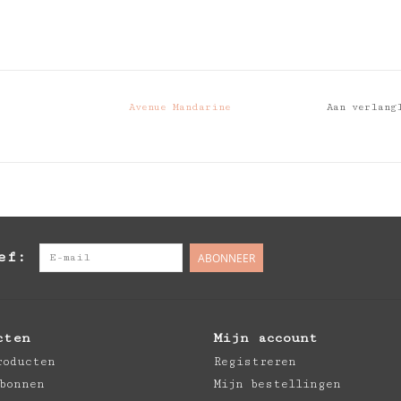
Avenue Mandarine
Aan verlang
ef:
ABONNEER
cten
Mijn account
roducten
Registreren
bonnen
Mijn bestellingen