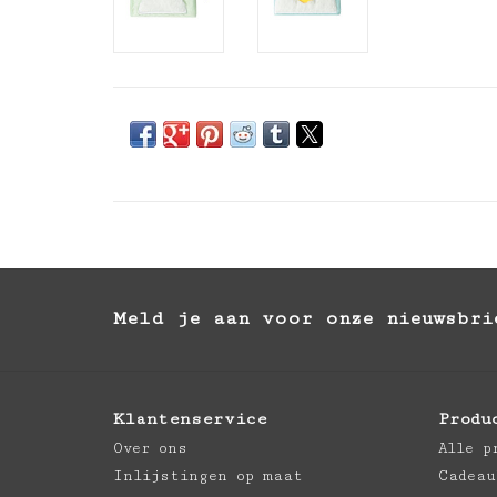
Meld je aan voor onze nieuwsbri
Klantenservice
Produ
Over ons
Alle p
Inlijstingen op maat
Cadeau