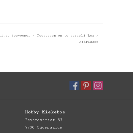
lijst toevoegen
/
Toevoegen om te vergelijken
/
Afdrukken
Hobby Kiekeboe
Beverestraat 57
9700 Oudenaarde