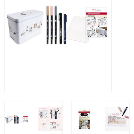
Inlijsting
Over ons
Springkasteel