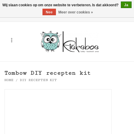
Wij slaan cookies op om onze website te verbeteren. Is dat akkoord?
Ja
Nee
Meer over cookies »
0 Artikelen - €0,00
Home
Kunst
Hobby
Tombow DIY recepten kit
Handwerk & Textiel
HOME
/
DIY RECEPTEN KIT
Cadeaubonnen
Merken
Workshops