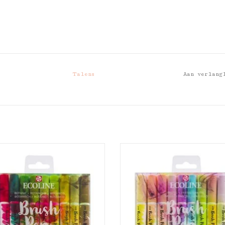
Talens
Aan verlang
ns Ecoline brushpen set 10
Talens Ecoline brushpen s
botanic
pastel
EVOEGEN AAN WINKELWAGEN