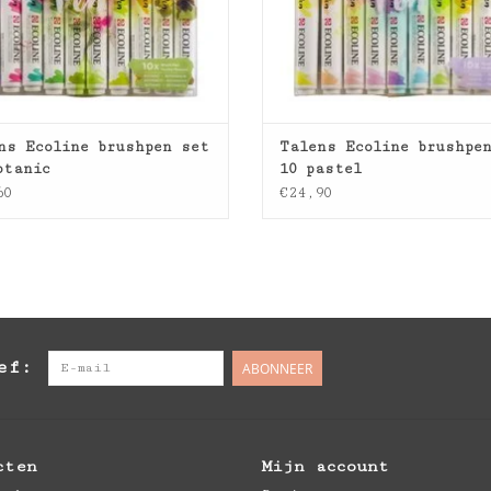
ns Ecoline brushpen set
Talens Ecoline brushpe
otanic
10 pastel
60
€24,90
ef:
ABONNEER
cten
Mijn account