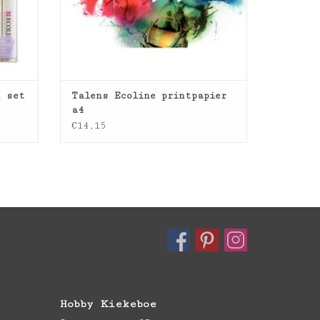
n set
Talens Ecoline printpapier
a4
€14,15
Hobby Kiekeboe