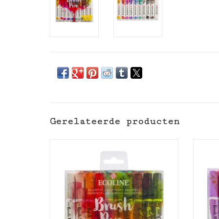
Gerelateerde producten
Talens Ecoline brushpen set 10
Tale
architect
TOEVOEGEN AAN WINKELWAGEN
TO