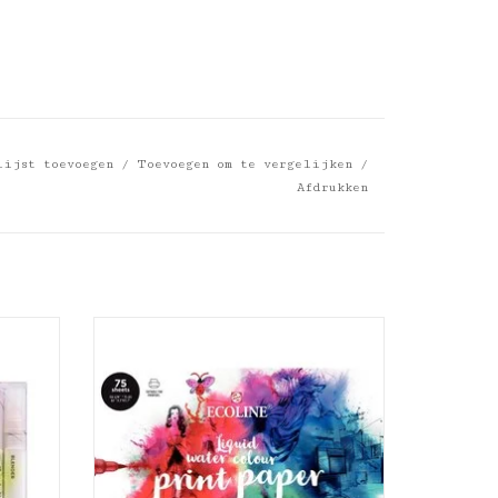
lijst toevoegen
/
Toevoegen om te vergelijken
/
Afdrukken
et 10
Talens Ecoline printpapier a4