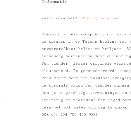
Informatie
Beschikbaarheid:
Niet op voorraad
Dankzij de pure receptuur, op basis 
de kleuren in de Talens Ecoline Set 
onvoorstelbaar helder en briljant. A
eenvoudig verminderen door verdunnin
Pen blender. Bewaar originele werkst
kleurbehoud. De geconcentreerde rece
Pens zorgt voor een naadloze overgan
de speciale Brush Pen blender kunnen
kun je er prachtige verwassingen en 
dop terug te plaatsen? Een ingedroog
deze met wat water vochtig te maken.
508-654-704-700-440-902)