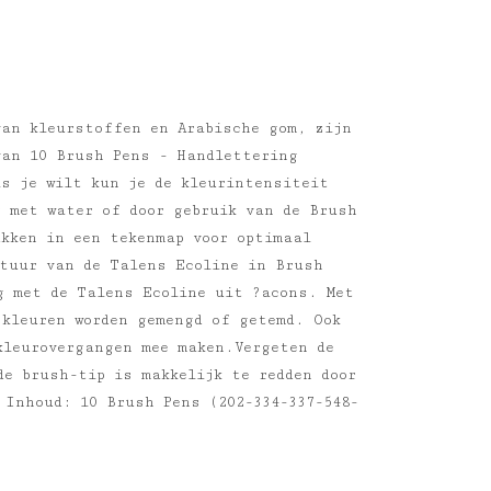
van kleurstoffen en Arabische gom, zijn
van 10 Brush Pens - Handlettering
ls je wilt kun je de kleurintensiteit
g met water of door gebruik van de Brush
ukken in een tekenmap voor optimaal
ptuur van de Talens Ecoline in Brush
g met de Talens Ecoline uit ?acons. Met
 kleuren worden gemengd of getemd. Ook
kleurovergangen mee maken.Vergeten de
de brush-tip is makkelijk te redden door
 Inhoud: 10 Brush Pens (202-334-337-548-