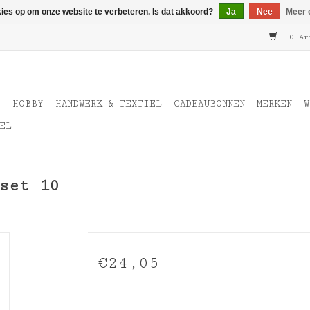
kies op om onze website te verbeteren. Is dat akkoord?
Ja
Nee
Meer 
0 Ar
T
HOBBY
HANDWERK & TEXTIEL
CADEAUBONNEN
MERKEN
W
EL
set 10
€24,05