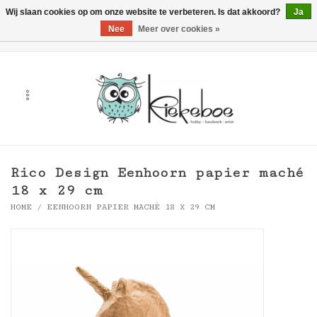
Wij slaan cookies op om onze website te verbeteren. Is dat akkoord?
Ja
Nee
Meer over cookies »
0 Artikelen - €0,00
Home
Kunst
Hobby
Rico Design Eenhoorn papier maché
Handwerk & Textiel
18 x 29 cm
HOME
/
EENHOORN PAPIER MACHÉ 18 X 29 CM
Cadeaubonnen
Merken
Workshops