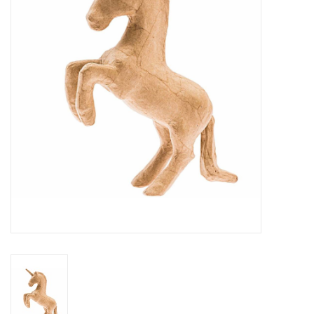
Inlijsting
Over ons
Springkasteel