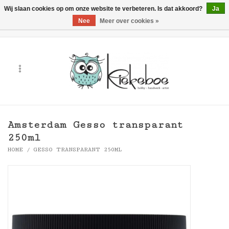
Wij slaan cookies op om onze website te verbeteren. Is dat akkoord?
Ja
Nee
Meer over cookies »
0 Artikelen - €0,00
Home
Kunst
Hobby
Amsterdam Gesso transparant
Handwerk & Textiel
250ml
HOME
/
GESSO TRANSPARANT 250ML
Cadeaubonnen
Merken
Workshops