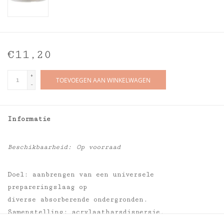
€11,20
+
TOEVOEGEN AAN WINKELWAGEN
-
Informatie
Beschikbaarheid:
Op voorraad
Doel: aanbrengen van een universele
prepareringslaag op
diverse absorberende ondergronden.
Samenstelling: acrylaatharsdispersie,