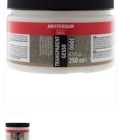
Inlijsting
Over ons
Springkasteel