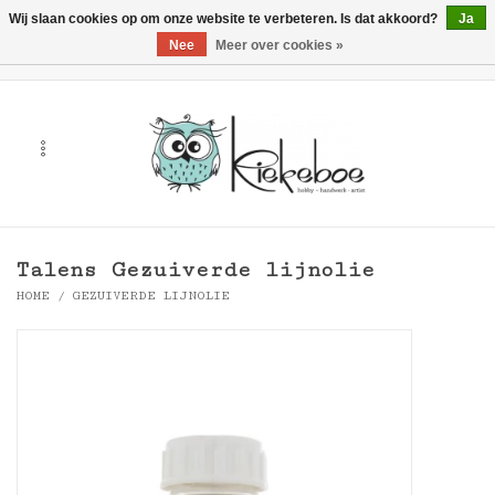
Wij slaan cookies op om onze website te verbeteren. Is dat akkoord?
Ja
Nee
Meer over cookies »
0 Artikelen - €0,00
Home
Kunst
Hobby
Talens Gezuiverde lijnolie
Handwerk & Textiel
HOME
/
GEZUIVERDE LIJNOLIE
Cadeaubonnen
Merken
Workshops