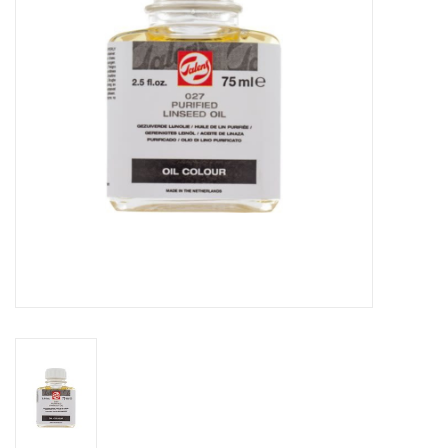
Inlijsting
Over ons
Springkasteel