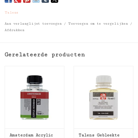
verffilm)
Geeft een sterke vergeling in het donker die
Talens
grotendeels bij daglicht verdwijnt
Verdunbaar met terpentine of terpentijn
Aan verlanglijst toevoegen
/
Toevoegen om te vergelijken
/
Afdrukken
Gerelateerde producten
Amsterdam Acrylic
Talens Gebleekte