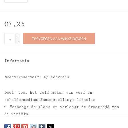
€7,25
+
TOEVOEGEN AAN WINKELWAGEN
-
Informatie
Beschikbaarheid:
Op voorraad
Doel: voor het zelf maken van verf en
schildermedium Samenstelling: lijnolie
Verhoogt de glans en verlengt de droogtijd van
de verffilm
Verhoogt de kans op schroeien (rimpelen van de