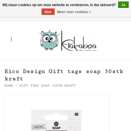
Wij slaan cookies op om onze website te verbeteren. Is dat akkoord?
Ja
Nee
Meer over cookies »
0 Artikelen - €0,00
Home
Kunst
Hobby
Rico Design Gift tags soap 30stk
Handwerk & Textiel
kraft
HOME
/
GIFT TAGS SOAP 30STK KRAFT
Cadeaubonnen
Merken
Workshops