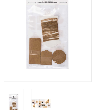
Inlijsting
Over ons
Springkasteel