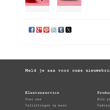
Meld je aan voor onze nieuwsbri
Klantenservice
Produ
Over ons
Alle p
Inlijstingen op maat
Cadeau