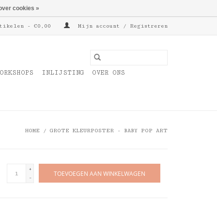
over cookies »
tikelen - €0,00
Mijn account / Registreren
ORKSHOPS
INLIJSTING
OVER ONS
HOME
/
GROTE KLEURPOSTER - BABY POP ART
+
TOEVOEGEN AAN WINKELWAGEN
-