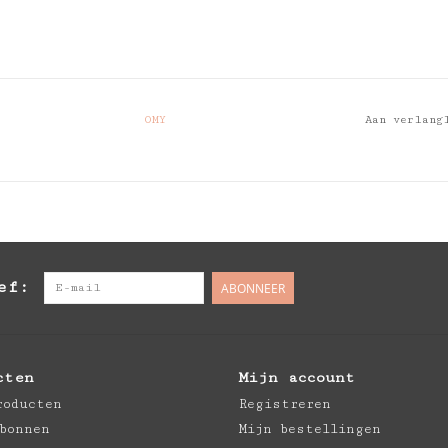
OMY
Aan verlang
ef:
ABONNEER
cten
Mijn account
roducten
Registreren
bonnen
Mijn bestellingen