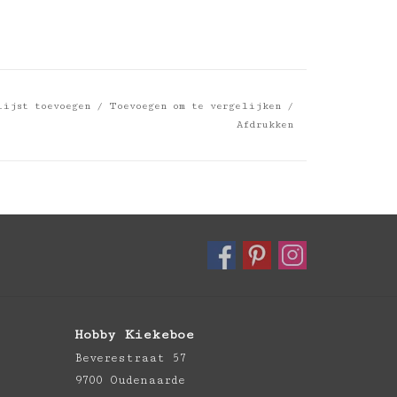
lijst toevoegen
/
Toevoegen om te vergelijken
/
Afdrukken
Hobby Kiekeboe
Beverestraat 57
9700 Oudenaarde