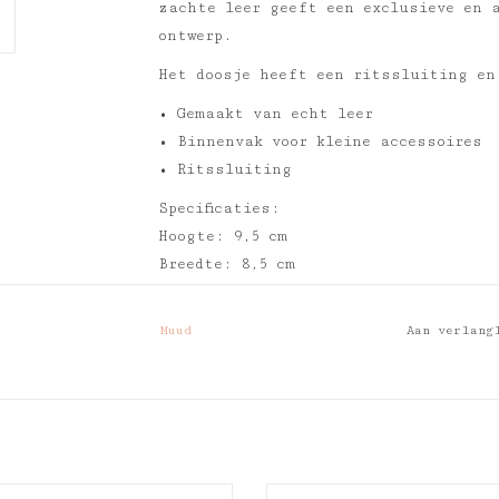
zachte leer geeft een exclusieve en 
ontwerp.
Het doosje heeft een ritssluiting en
• Gemaakt van echt leer
• Binnenvak voor kleine accessoires
• Ritssluiting
Specificaties:
Hoogte: 9,5 cm
Breedte: 8,5 cm
Buitenkant: leer
Voering: Polydrill met een glad opper
Muud
Aan verlang
Onderhoudsinformatie: Muud Care & Cl
Leer is een natuurlijk materiaal en 
verschillen.
De werkelijke productkleur kan ook af
website.
Muud Upsala XL
Muud Helsinki