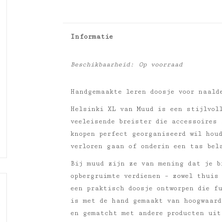
Informatie
Beschikbaarheid:
Op voorraad
Handgemaakte leren doosje voor naald
Helsinki XL van Muud is een stijlvoll
veeleisende breister die accessoires
knopen perfect georganiseerd wil hou
verloren gaan of onderin een tas bel
Bij muud zijn ze van mening dat je b
opbergruimte verdienen – zowel thuis
een praktisch doosje ontworpen die f
is met de hand gemaakt van hoogwaard
en gematcht met andere producten uit