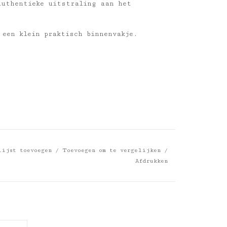
authentieke uitstraling aan het
 een klein praktisch binnenvakje.
vlak voor eenvoudig onderhoud
lijst toevoegen
/
Toevoegen om te vergelijken
/
ean
Afdrukken
het uiterlijk kan daarom per product
wijken van de visuele weergave op deze