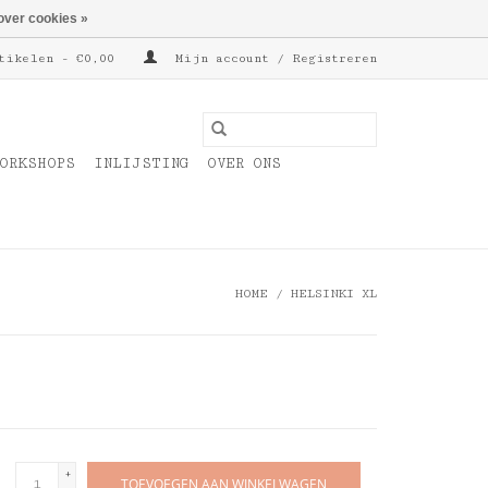
over cookies »
tikelen - €0,00
Mijn account / Registreren
ORKSHOPS
INLIJSTING
OVER ONS
HOME
/
HELSINKI XL
+
TOEVOEGEN AAN WINKELWAGEN