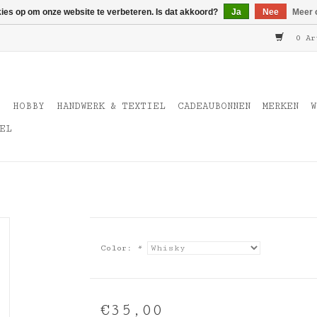
kies op om onze website te verbeteren. Is dat akkoord?
Ja
Nee
Meer 
0 Ar
T
HOBBY
HANDWERK & TEXTIEL
CADEAUBONNEN
MERKEN
W
EL
Color:
*
€35,00