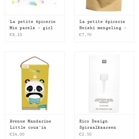
La petite épicerie
La petite épicerie
Mix parels - girl
Heishi mengeling -
power
Miami
€8,10
€7,70
Avenue Mandarine
Rico Design
Little couz'in
Spiraalkaarsen
Gustave panda
houder 10st dia
€26,00
€2,50