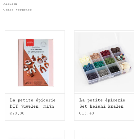
Kleuren
Games Workshop
La petite épicerie
La petite épicerie
DIY juwelen: mijn
Set heishi kralen
polymeerklei
6mm 11 kleuren
€20,00
€15,40
oorbellen
Natuur