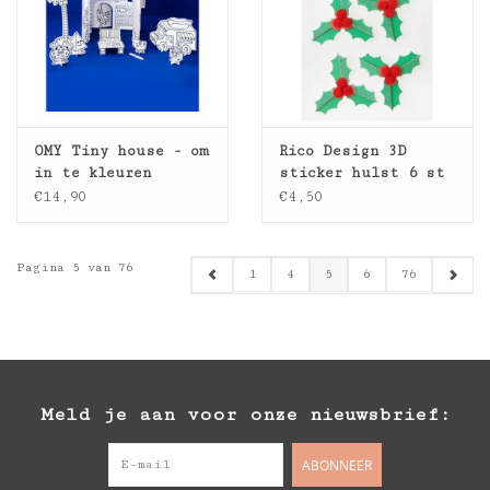
OMY Tiny house - om
Rico Design 3D
in te kleuren
sticker hulst 6 st
€14,90
€4,50
Pagina 5 van 76
1
4
5
6
76
Meld je aan voor onze nieuwsbrief:
ABONNEER