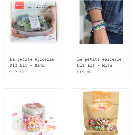
La petite épicerie
La petite épicerie
DIY kit - Mijn
DIY kit - Mijn
natuurlijke zeep
trendy armbanden
€19,60
€19,60