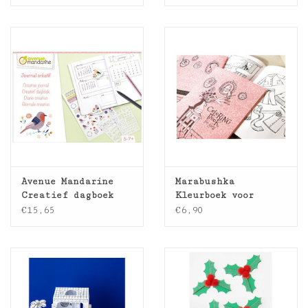
1,2cm
Avenue Mandarine
Marabushka
Creatief dagboek
Kleurboek voor
meisjes
€15,65
€6,90