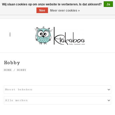
Wij slaan cookies op om onze website te verbeteren. Is dat akkoord?
Ja
Nee
Meer over cookies »
0 Artikelen - €0,00
Home
Kunst
Hobby
Hobby
Handwerk & Textiel
HOME
/
HOBBY
Cadeaubonnen
Merken
Workshops