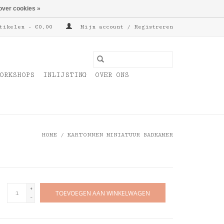
over cookies »
tikelen - €0,00
Mijn account / Registreren
ORKSHOPS
INLIJSTING
OVER ONS
HOME
/
KARTONNEN MINIATUUR BADKAMER
+
TOEVOEGEN AAN WINKELWAGEN
-