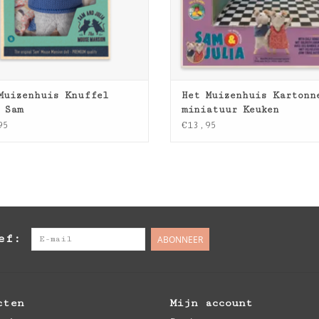
Muizenhuis Knuffel
Het Muizenhuis Kartonn
 Sam
miniatuur Keuken
95
€13,95
ef:
ABONNEER
cten
Mijn account