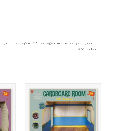
lijst toevoegen
/
Toevoegen om te vergelijken
/
Afdrukken
niatuur
Het Muizenhuis Kartonnen miniatuur
kinderslaapkamer
GEN
TOEVOEGEN AAN WINKELWAGEN