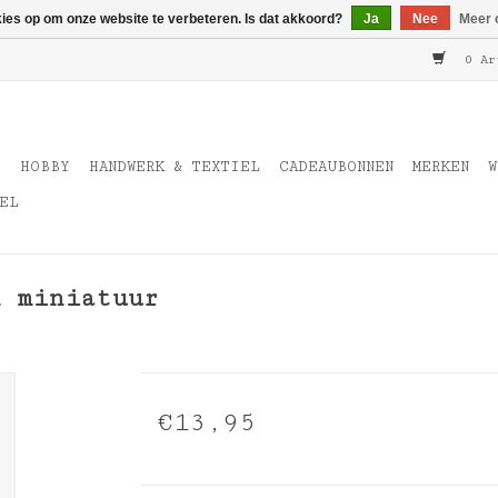
kies op om onze website te verbeteren. Is dat akkoord?
Ja
Nee
Meer 
0 Ar
T
HOBBY
HANDWERK & TEXTIEL
CADEAUBONNEN
MERKEN
W
EL
 miniatuur
€13,95