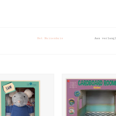
Het Muizenhuis
Aan verlang
Muizenhuis Knuffel muis Sam
Het Muizenhuis Kartonnen mi
Keuken
EVOEGEN AAN WINKELWAGEN
TOEVOEGEN AAN WINKELWA