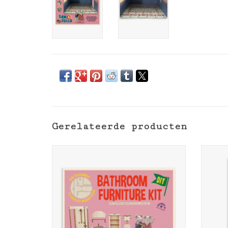
Gerelateerde producten
Het Muizenhuis Meubelkit -
Het 
badkamer
TO