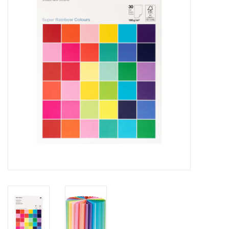
Inlijsting
Over ons
Springkasteel