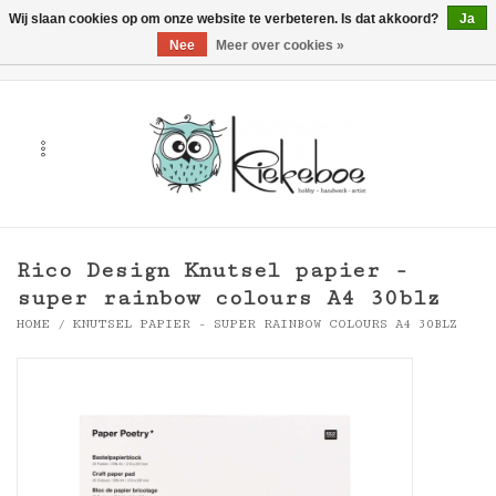
Wij slaan cookies op om onze website te verbeteren. Is dat akkoord?
Ja
Nee
Meer over cookies »
0 Artikelen - €0,00
Home
Kunst
Hobby
Rico Design Knutsel papier -
Handwerk & Textiel
super rainbow colours A4 30blz
HOME
/
KNUTSEL PAPIER - SUPER RAINBOW COLOURS A4 30BLZ
Cadeaubonnen
Merken
Workshops