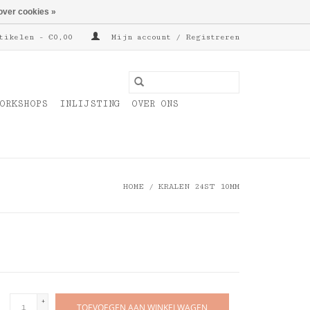
over cookies »
tikelen - €0,00
Mijn account / Registreren
ORKSHOPS
INLIJSTING
OVER ONS
HOME
/
KRALEN 24ST 10MM
+
TOEVOEGEN AAN WINKELWAGEN