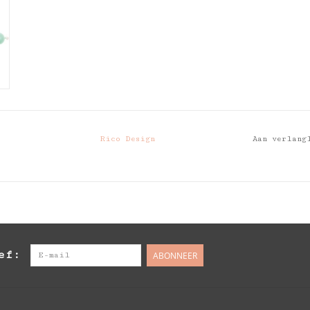
Rico Design
Aan verlang
ef:
ABONNEER