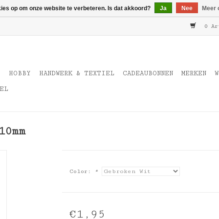
kies op om onze website te verbeteren. Is dat akkoord?
Ja
Nee
Meer 
0 Ar
T
HOBBY
HANDWERK & TEXTIEL
CADEAUBONNEN
MERKEN
W
EL
10mm
Color:
*
€1,95