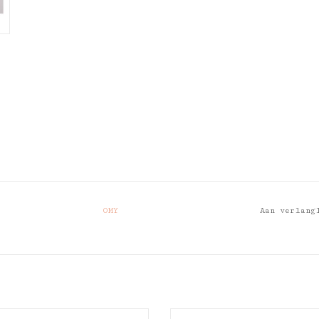
OMY
Aan verlang
OMY Atlas - 3D Air Toy
OMY Dinos- 3D Air Toy