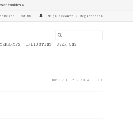
over cookies »
tikelen - €0,00
Mijn account / Registreren
ORKSHOPS
INLIJSTING
OVER ONS
HOME
/
LILY - 3D AIR TOY