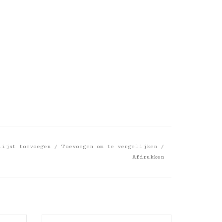
lijst toevoegen
/
Toevoegen om te vergelijken
/
Afdrukken
OMY Rocket - 3D Air Toy