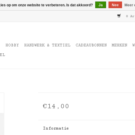
kies op om onze website te verbeteren. Is dat akkoord?
Ja
Nee
Meer 
0 Ar
T
HOBBY
HANDWERK & TEXTIEL
CADEAUBONNEN
MERKEN
W
EL
€14,00
Informatie