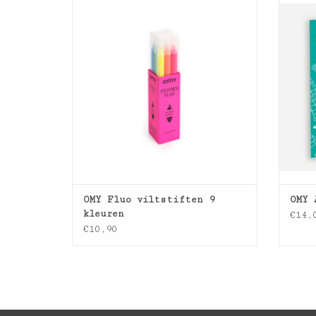
TOEVOEGEN AAN WINKELWAGEN
TO
OMY Fluo viltstiften 9
OMY 
kleuren
€14,
€10,90