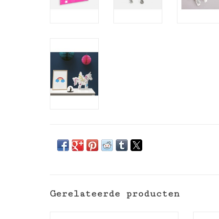
Gerelateerde producten
OMY Fluo viltstiften 9 kleuren