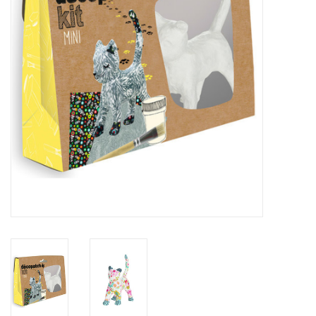
Inlijsting
Over ons
Springkasteel