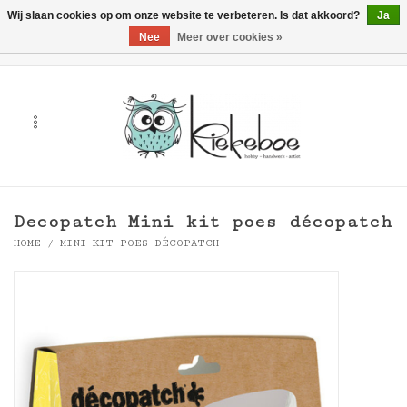
Wij slaan cookies op om onze website te verbeteren. Is dat akkoord?
Ja
Nee
Meer over cookies »
0 Artikelen - €0,00
Home
Kunst
Hobby
Decopatch Mini kit poes décopatch
Handwerk & Textiel
HOME
/
MINI KIT POES DÉCOPATCH
Cadeaubonnen
Merken
Workshops