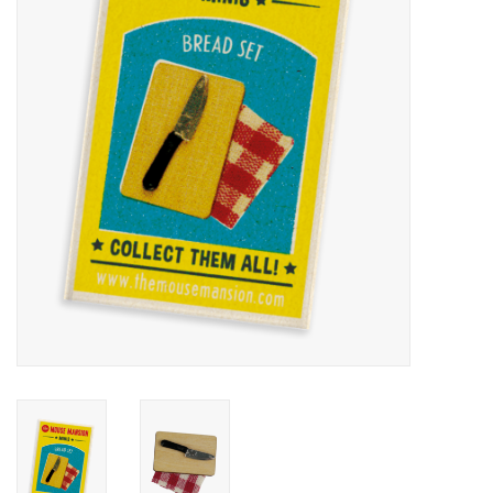
Inlijsting
Over ons
Springkasteel