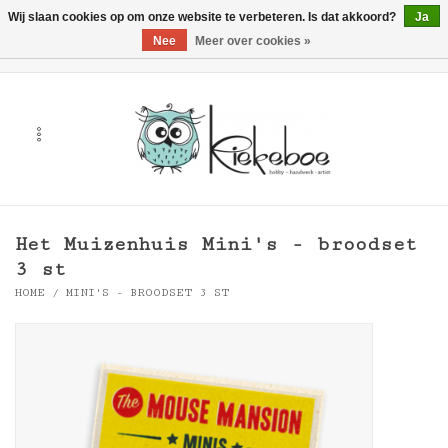
Wij slaan cookies op om onze website te verbeteren. Is dat akkoord?
Ja
Nee
Meer over cookies »
0 Artikelen - €0,00
Home
Kunst
Hobby
Het Muizenhuis Mini's - broodset
Handwerk & Textiel
3 st
HOME
/
MINI'S - BROODSET 3 ST
Cadeaubonnen
Merken
Workshops