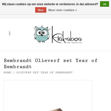
Wij slaan cookies op om onze website te verbeteren. Is dat akkoord?
Ja
Nee
Meer over cookies »
0 Artikelen - €0,00
Home
Kunst
Hobby
Rembrandt Olieverf set Year of
Handwerk & Textiel
Rembrandt
HOME
/
OLIEVERF SET YEAR OF REMBRANDT
Cadeaubonnen
Merken
Workshops