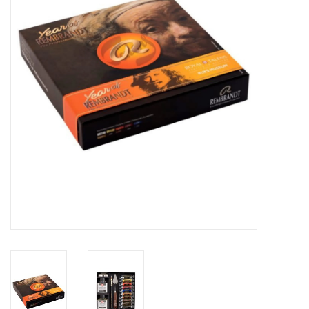
Inlijsting
Over ons
Springkasteel