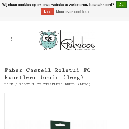
Wij slaan cookies op om onze website te verbeteren. Is dat akkoord?
Ja
Nee
Meer over cookies »
0 Artikelen - €0,00
Home
Kunst
Hobby
Faber Castell Roletui FC
Handwerk & Textiel
kunstleer bruin (leeg)
HOME
/
ROLETUI FC KUNSTLEER BRUIN (LEEG)
Cadeaubonnen
Merken
Workshops