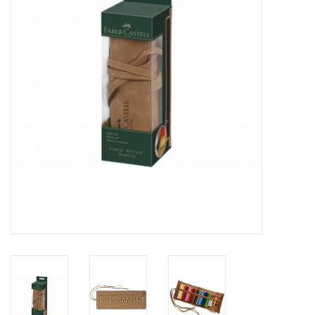
Inlijsting
Over ons
Springkasteel