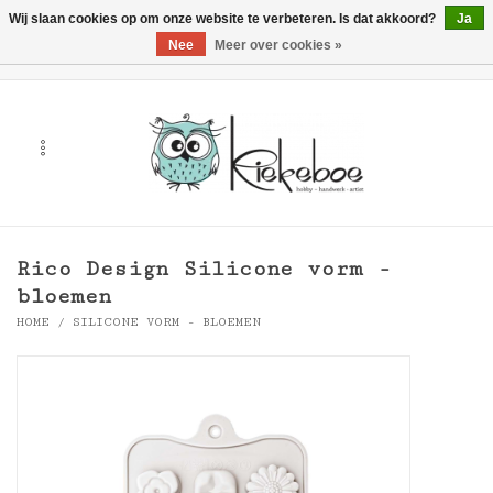
Wij slaan cookies op om onze website te verbeteren. Is dat akkoord?
Ja
Nee
Meer over cookies »
0 Artikelen - €0,00
Home
Kunst
Hobby
Rico Design Silicone vorm -
Handwerk & Textiel
bloemen
HOME
/
SILICONE VORM - BLOEMEN
Cadeaubonnen
Merken
Workshops