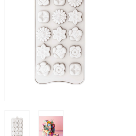
Inlijsting
Over ons
Springkasteel