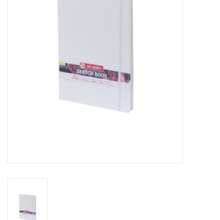
Inlijsting
Over ons
Springkasteel