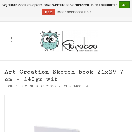
Wij slaan cookies op om onze website te verbeteren. Is dat akkoord?
Ja
Nee
Meer over cookies »
0 Artikelen - €0,00
Home
Kunst
Hobby
Art Creation Sketch book 21x29,7
Handwerk & Textiel
cm - 140gr wit
HOME
/
SKETCH BOOK 21X29,7 CM - 140GR WIT
Cadeaubonnen
Merken
Workshops