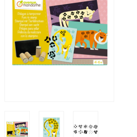
Inlijsting
Over ons
Springkasteel