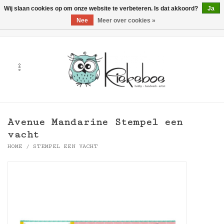
Wij slaan cookies op om onze website te verbeteren. Is dat akkoord?
Ja
Nee
Meer over cookies »
0 Artikelen - €0,00
Home
Kunst
Hobby
Avenue Mandarine Stempel een
Handwerk & Textiel
vacht
HOME
/
STEMPEL EEN VACHT
Cadeaubonnen
Merken
Workshops