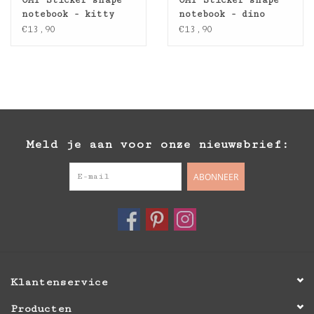
OMY Sticker shape
OMY Sticker shape
notebook - kitty
notebook - dino
€13,90
€13,90
Meld je aan voor onze nieuwsbrief:
ABONNEER
Klantenservice
Producten