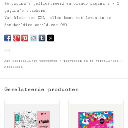
44 pagina's geïllustreerd en blanco pagina's + 2
pagina's stickers
Van klein tot XXL, alles komt tot leven in de
denkbeeldige wereld van OMY!
Dit activiteitenboek in de vorm van een cupcake is
gemaakt van 44 pagina's met leuke illustraties,
hologrammen, neonkleuren, stickers en creatieve
OMY
pagina's om je creativiteit de vrije loop te
Aan verlanglijst toevoegen
/
Toevoegen om te vergelijken
/
laten!
Afdrukken
Het perfecte creatieve cadeau voor kinderen
onderweg, verjaardagsfeestjes of thuis tijdens de
vrije tijd.
Gerelateerde producten
Vanaf 3 jaar