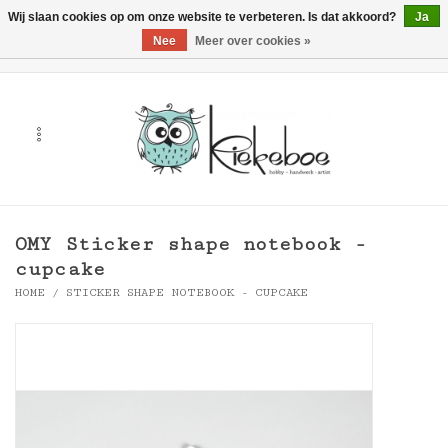
Wij slaan cookies op om onze website te verbeteren. Is dat akkoord?
Ja
Nee
Meer over cookies »
0 Artikelen - €0,00
Home
Kunst
Hobby
OMY Sticker shape notebook -
Handwerk & Textiel
cupcake
HOME
/
STICKER SHAPE NOTEBOOK - CUPCAKE
Cadeaubonnen
Merken
Workshops