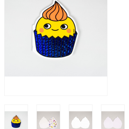
Inlijsting
Over ons
Springkasteel