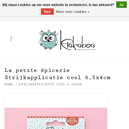
Wij slaan cookies op om onze website te verbeteren. Is dat akkoord?
Ja
Nee
Meer over cookies »
0 Artikelen - €0,00
Home
Kunst
Hobby
La petite épicerie
Handwerk & Textiel
Strijkapplicatie cool 6,5x4cm
HOME
/
STRIJKAPPLICATIE COOL 6,5X4CM
Cadeaubonnen
Merken
Workshops