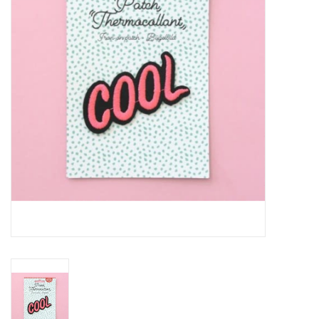
Inlijsting
Over ons
Springkasteel