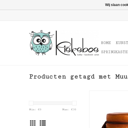
Wij slaan coo
HOME
KUNS
SPRINGKASTE
Producten getagd met Muu
Muud Helsi
TOEVOEGEN AAN WI
Min: €
0
Max: €
30