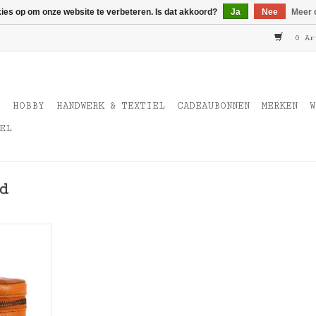
kies op om onze website te verbeteren. Is dat akkoord?
Ja
Nee
Meer 
0 Ar
T
HOBBY
HANDWERK & TEXTIEL
CADEAUBONNEN
MERKEN
W
EL
d
nki
NKELWAGEN