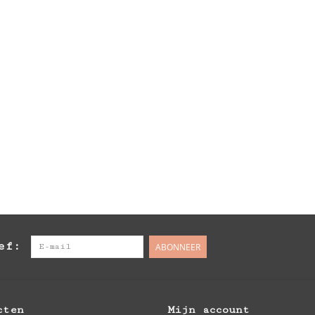
ef:
ABONNEER
cten
Mijn account