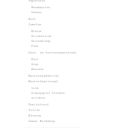
Papeterie
Wenskaarten
Cadeau
Hout
Juwelen
Kralen
Accessoires
Gereedschap
Pins
Giet- en boetseermateriaal
Klei
Zeep
Kaarsen
Knutselpakketten
Knutselmateriaal
Lijm
Crepepapier bloemen
stickers
Textielverf
Vilten
Kleuren
Games Workshop