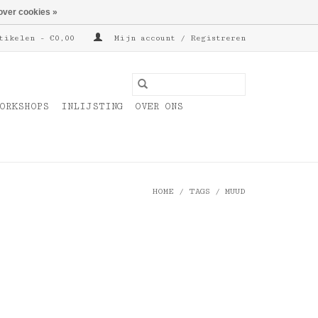
over cookies »
tikelen - €0,00
Mijn account / Registreren
ORKSHOPS
INLIJSTING
OVER ONS
HOME
/
TAGS
/
MUUD