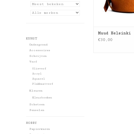
Muud Helsinki
KUNST
€30,00
Ondergrond
Accessoires
Schrijven
Verf
Olieverf
Acryl
Aquarel
Plakkaatverf
Kleuren
Kleurboeken
Schetsen
Penselen
HOBBY
Papierwaren