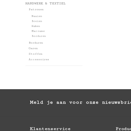
HANDWERK & TEXTIEL
Patronen
Naaien
Breien
Haken
Macrame
Borduren
Borduren
Garen
Stoffen
Accessoires
Meld je aan voor onze nieuwsbri
Klantenservice
Produ