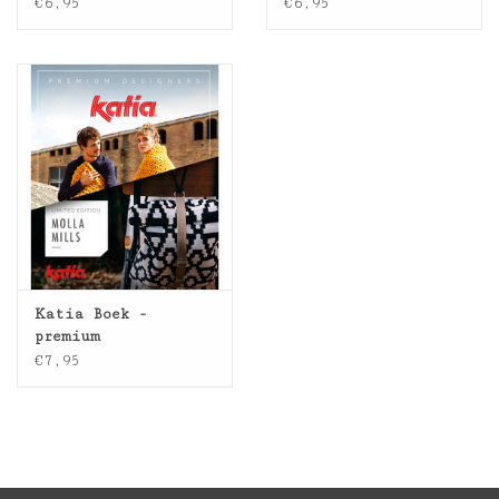
zomer
€6,95
€6,95
Katia Boek -
premium
designers/molla
€7,95
mills