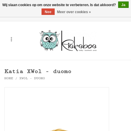
Wij slaan cookies op om onze website te verbeteren. Is dat akkoord?
Ja
Nee
Meer over cookies »
0 Artikelen - €0,00
Home
Kunst
Hobby
Katia XWol - duomo
Handwerk & Textiel
HOME
/
XWOL - DUOMO
Cadeaubonnen
Merken
Workshops