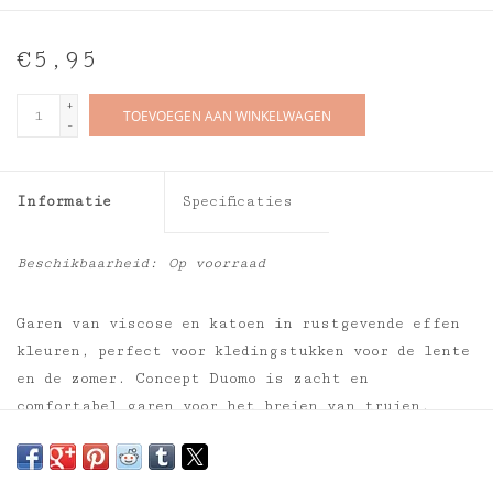
€5,95
+
TOEVOEGEN AAN WINKELWAGEN
-
Informatie
Specificaties
Beschikbaarheid:
Op voorraad
Garen van viscose en katoen in rustgevende effen
kleuren, perfect voor kledingstukken voor de lente
en de zomer. Concept Duomo is zacht en
comfortabel garen voor het breien van truien,
zowel voor volwassenen als voor kinderen en voor
het vervaardigen van topjes met schouderbandjes.
Met Concept Duomo kunnen ook kussens voor het