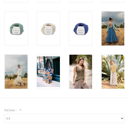
Color:
*