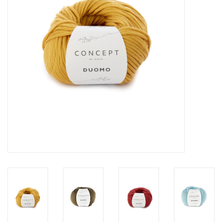
Inlijsting
Over ons
Springkasteel