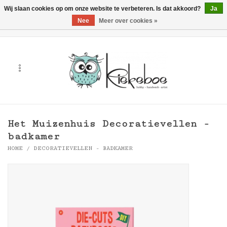
Wij slaan cookies op om onze website te verbeteren. Is dat akkoord?
Ja
Nee
Meer over cookies »
0 Artikelen - €0,00
Home
Kunst
Hobby
Het Muizenhuis Decoratievellen -
Handwerk & Textiel
badkamer
HOME
/
DECORATIEVELLEN - BADKAMER
Cadeaubonnen
Merken
Workshops