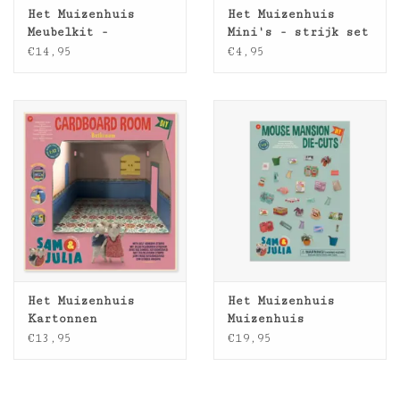
Het Muizenhuis
Het Muizenhuis
Meubelkit -
Mini's - strijk set
badkamer
€14,95
€4,95
Het Muizenhuis
Het Muizenhuis
Kartonnen
Muizenhuis
miniatuur badkamer
decoratievellen -
€13,95
€19,95
complete collectie