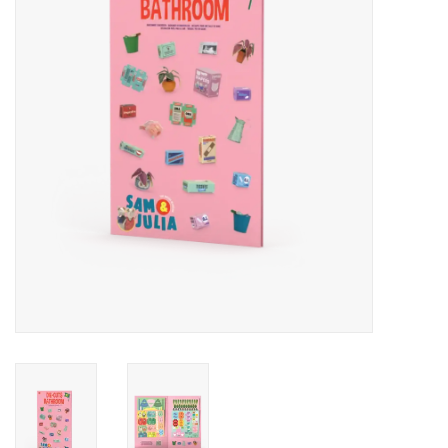
Inlijsting
Over ons
Springkasteel