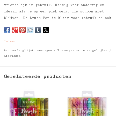
vriendelijk in gebruik. Handig voor onderweg en
ideaal als je op een plek werkt die schoon moet
blijven. De Brush Pen is klaar voor gebruik en ook
nog geurloos. Je gebruikt de Brush Pen voor dunne
precieze lijnen of voor energieke streken, maar
ook voor het vullen van grotere kleurvlakken. De
Talens
Brush Pen is zowel geschikt voor een snelle schets
als voor het aanbrengen van de ﬁnishing touch.
Aan verlanglijst toevoegen
/
Toevoegen om te vergelijken
/
Afdrukken
Met de speciale Brush Pen blender kunnen kleuren
worden gemengd of getemd. Ook kun je er prachtige
verwassingen en kleurovergangen mee maken.
Gerelateerde producten