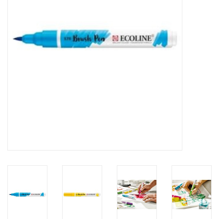
Inlijsting
Over ons
Springkasteel