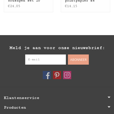
brushpen set 10
printpapier a4
handlettering
€24,05
€14,15
Meld je aan voor onze nieuwsbrief:
ABONNEER
Klantenservice
Producten