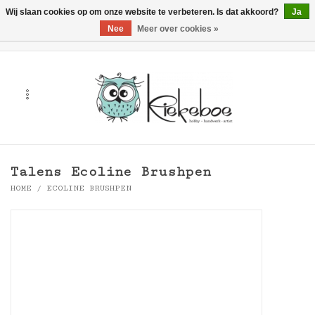
Wij slaan cookies op om onze website te verbeteren. Is dat akkoord?
Ja
Nee
Meer over cookies »
0 Artikelen - €0,00
Home
Kunst
Hobby
Talens Ecoline Brushpen
Handwerk & Textiel
HOME
/
ECOLINE BRUSHPEN
Cadeaubonnen
Merken
Workshops